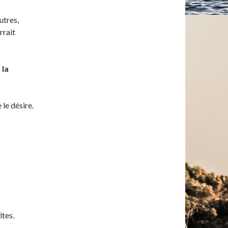
utres,
rrait
 la
 le désire.
ltes.