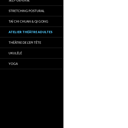
SELF-DÉFENSE
STRETCHING POSTURAL
TAÏ CHI CHUAN & QI GONG
ATELIER THÉÂTRE ADULTES
THÉÂTRE DE L’EPI TÊTE
UKULÉLÉ
YOGA