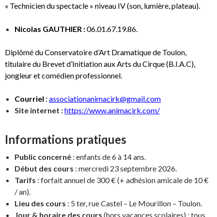
« Technicien du spectacle » niveau IV (son, lumière, plateau).
Nicolas GAUTHIER :
06.01.67.19.86.
Diplômé du Conservatoire d’Art Dramatique de Toulon,
titulaire du Brevet d’Initiation aux Arts du Cirque (B.I.A.C),
jongleur et comédien professionnel.
Courriel
:
associationanimacirk@gmail.com
Site internet :
https://www.animacirk.com/
Informations pratiques
Public concerné
: enfants de 6 à 14 ans.
Début des cours
: mercredi 23 septembre 2026.
Tarifs
: forfait annuel de 300 € (+ adhésion amicale de 10 €
/ an).
Lieu des cours
: 5 ter, rue Castel – Le Mourillon – Toulon.
Jour & horaire des cours
(hors vacances scolaires) : tous