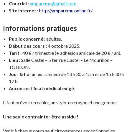
Courriel :
amparemu@gmail.com
Site internet :
http://amparemu.online.fr/
Informations pratiques
Public concerné :
adultes.
Début des cours :
4 octobre 2025.
Tarif :
40 € / trimestre (+ adhésion amicale de 20 € / an).
Lieu :
Salle Castel – 5 ter, rue Castel – Le Mourillon –
TOULON.
Jour & horaires :
samedi de 13 h 30 à 15 h et de 15 h 30 à
17 h.
Aucun certificat médical exigé.
Il faut prévoir un cahier, un stylo, un crayon et une gomme.
Une seule contrainte : être assidu !
Venir à chaque cours sauf circonstances exceptionnelles.