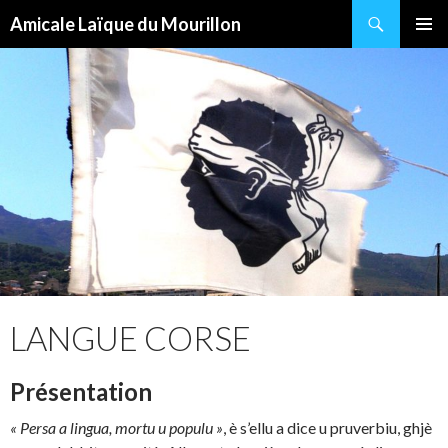
Recherche
Amicale Laïque du Mourillon
ALLER
MENU
AU
PRINCI
CONTENU
LANGUE CORSE
Présentation
« Persa a lingua, mortu u populu »
, è s’ellu a dice u pruverbiu, ghjè