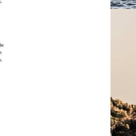
.
de
e
s.