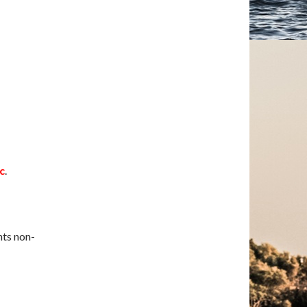
c
.
nts non-