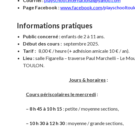
Courriel :
playschool.international@yahoo.com
Page Facebook :
www.facebook.com
/playschooltoul
Informations pratiques
Public concerné :
enfants de 2 à 11 ans.
Début des cours :
septembre 2025.
Tarif :
8,00 € / heure (+ adhésion amicale 10 € / an).
Lieu :
salle Figarella – traverse Paul Marchelli – Le Mou
TOULON.
Jours & horaires
:
Cours périscolaires le mercredi
:
– 8 h 45 à 10 h 15
: petite / moyenne sections,
– 10 h 30 à 12 h 30
: moyenne / grande sections,