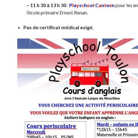
– 11 h 30 à 13 h 30
:
P
l
a
y
s
c
h
o
o
l
C
a
n
t
e
e
n
pour les en
l’école primaire Ernest Renan.
Pas de certificat médical exigé.