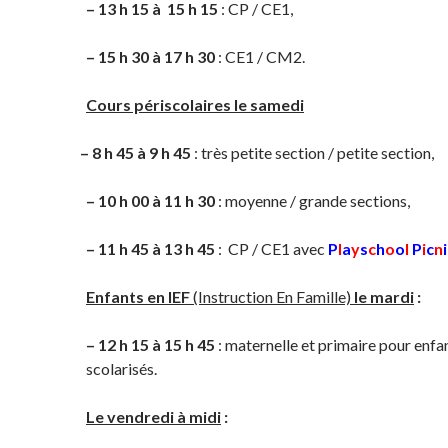
– 13 h 15 à 15 h 15
: CP / CE1,
– 15 h 30 à 17 h 30
: CE1 / CM2.
Cours périscolaires le samedi
– 8 h 45 à 9 h 45
: très petite section / petite section,
– 10 h 00 à 11 h 30
: moyenne / grande sections,
– 11 h 45 à 13 h 45
: CP / CE1 avec
P
l
a
y
s
c
h
o
o
l
P
i
c
n
i
Enfants en IEF
(Instruction En Famille)
le mardi
:
– 12 h 15 à 15 h 45
: maternelle et primaire pour enfa
scolarisés.
Le vendredi à midi
: