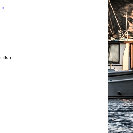
on
rillon –