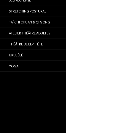
SELF-DÉFENSE
STRETCHING POSTURAL
TAÏ CHI CHUAN & QI GONG
ATELIER THÉÂTRE ADULTES
THÉÂTRE DE L’EPI TÊTE
UKULÉLÉ
YOGA